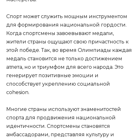
Спорт может служить мощным инструментом
для формирования национальной гордости.
Когда спортсмены завоевывают медали,
жители страны ощущают свою причастность к
этой победе. Так, во время Олимпиады каждая
медаль становится не только достижением
атлета, но и триумфом для всего народа. Это
генерирует позитивные эмоции и
способствует укреплению социальной
cohesion.
Многие страны используют знаменитостей
спорта для продвижения национальной
идентичности. Спортсмены становятся
амбассадорами, представляя культуру и