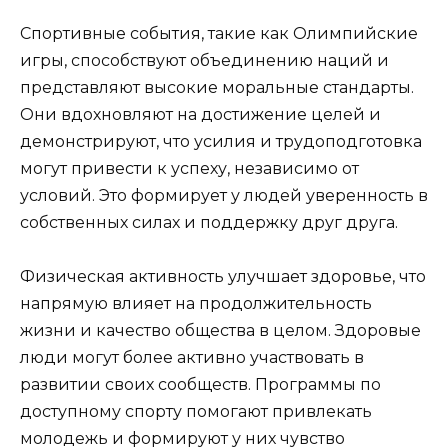
Спортивные события, такие как Олимпийские
игры, способствуют объединению наций и
представляют высокие моральные стандарты.
Они вдохновляют на достижение целей и
демонстрируют, что усилия и трудоподготовка
могут привести к успеху, независимо от
условий. Это формирует у людей уверенность в
собственных силах и поддержку друг друга.
Физическая активность улучшает здоровье, что
напрямую влияет на продолжительность
жизни и качество общества в целом. Здоровые
люди могут более активно участвовать в
развитии своих сообществ. Программы по
доступному спорту помогают привлекать
молодежь и формируют у них чувство