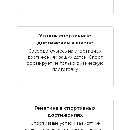
Уголок спортивные
достижения в школе
Сосредоточьтесь на спортивных
достижениях ваших детей. Спорт
формирует не только физическую
подготовку
Генетика в спортивных
достижениях
Спортивные успехи зависят не
только от усердных тренировок, но