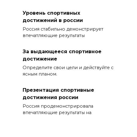
Уровень спортивных
достижений в россии
Россия стабильно демонстрирует
впечатляющие результаты
За выдающееся спортивное
достижение
Определите свои цели и действуйте с
ясным планом.
Презентация спортивные
достижения россии
Россия продемонстрировала
впечатляющие результаты на