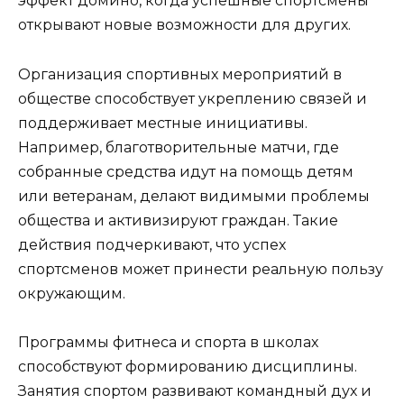
эффект домино, когда успешные спортсмены
открывают новые возможности для других.
Организация спортивных мероприятий в
обществе способствует укреплению связей и
поддерживает местные инициативы.
Например, благотворительные матчи, где
собранные средства идут на помощь детям
или ветеранам, делают видимыми проблемы
общества и активизируют граждан. Такие
действия подчеркивают, что успех
спортсменов может принести реальную пользу
окружающим.
Программы фитнеса и спорта в школах
способствуют формированию дисциплины.
Занятия спортом развивают командный дух и