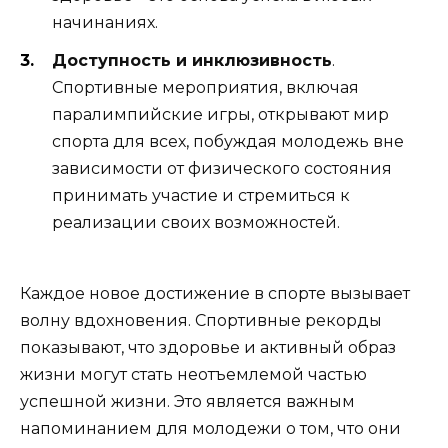
начинаниях.
Доступность и инклюзивность
.
Спортивные мероприятия, включая
паралимпийские игры, открывают мир
спорта для всех, побуждая молодежь вне
зависимости от физического состояния
принимать участие и стремиться к
реализации своих возможностей.
Каждое новое достижение в спорте вызывает
волну вдохновения. Спортивные рекорды
показывают, что здоровье и активный образ
жизни могут стать неотъемлемой частью
успешной жизни. Это является важным
напоминанием для молодежи о том, что они