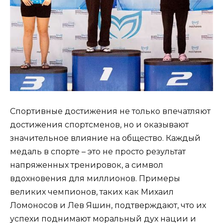
Спортивные достижения не только впечатляют
достижения спортсменов, но и оказывают
значительное влияние на общество. Каждый
медаль в спорте – это не просто результат
напряженных тренировок, а символ
вдохновения для миллионов. Примеры
великих чемпионов, таких как Михаил
Ломоносов и Лев Яшин, подтверждают, что их
успехи поднимают моральный дух нации и