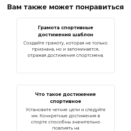
Вам также может понравиться
Грамота спортивные
достижения шаблон
Создайте грамоту, которая не только
признана, но и запоминается,
отражая достижения спортсмена.
Что такое достижение
спортивное
Установите четкие цели и следуйте
им. Конкретные достижения в
спорте способны значительно
повлиять на