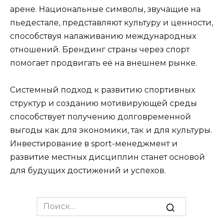
арене. Национальные символы, звучащие на
пьедестале, представляют культуру и ценности,
способствуя налаживанию международных
отношений. Брендинг страны через спорт
помогает продвигать её на внешнем рынке.
Системный подход к развитию спортивных
структур и созданию мотивирующей среды
способствует получению долговременной
выгоды как для экономики, так и для культуры.
Инвестирование в sport-менеджмент и
развитие местных дисциплин станет основой
для будущих достижений и успехов.
Search
for: