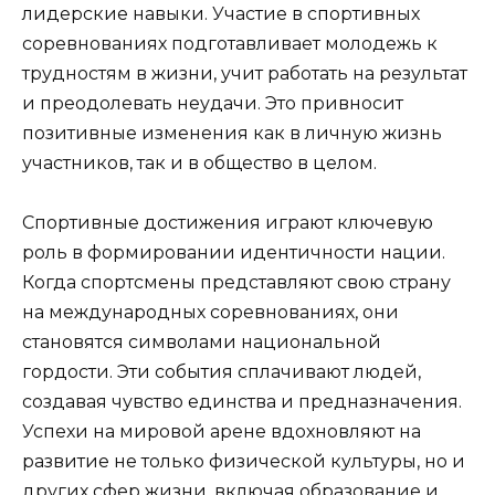
лидерские навыки. Участие в спортивных
соревнованиях подготавливает молодежь к
трудностям в жизни, учит работать на результат
и преодолевать неудачи. Это привносит
позитивные изменения как в личную жизнь
участников, так и в общество в целом.
Спортивные достижения играют ключевую
роль в формировании идентичности нации.
Когда спортсмены представляют свою страну
на международных соревнованиях, они
становятся символами национальной
гордости. Эти события сплачивают людей,
создавая чувство единства и предназначения.
Успехи на мировой арене вдохновляют на
развитие не только физической культуры, но и
других сфер жизни, включая образование и